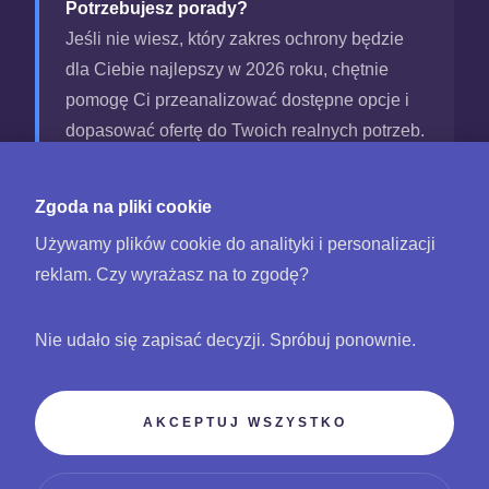
Potrzebujesz porady?
Jeśli nie wiesz, który zakres ochrony będzie
dla Ciebie najlepszy w 2026 roku, chętnie
pomogę Ci przeanalizować dostępne opcje i
dopasować ofertę do Twoich realnych potrzeb.
Zgoda na pliki cookie
UZYSKAJ BEZPŁATNĄ WYCENĘ
Używamy plików cookie do analityki i personalizacji
reklam. Czy wyrażasz na to zgodę?
POWRÓT DO STRONY GŁÓWNEJ
Nie udało się zapisać decyzji. Spróbuj ponownie.
AKCEPTUJ WSZYSTKO
© ITK GRUPA Sp. z o.o.